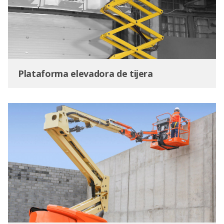
Plataforma elevadora de tijera