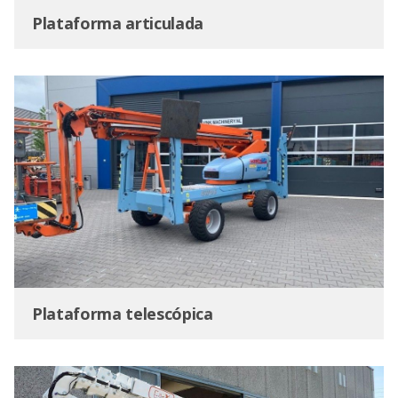
Plataforma articulada
Plataforma telescópica