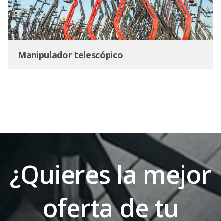
Manipulador telescópico
¿Quieres la mejor
oferta de tu