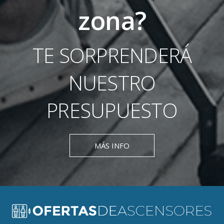
zona?
TE SORPRENDERÁ
NUESTRO
PRESUPUESTO
MÁS INFO