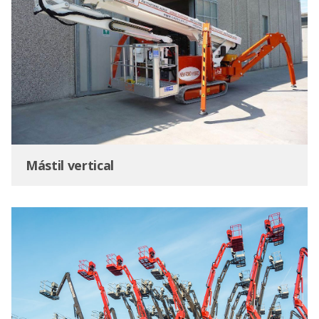
Mástil vertical