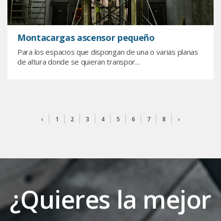
Montacargas ascensor pequeño
Para los espacios que dispongan de una o varias planas
de altura donde se quieran transpor...
‹
1
2
3
4
5
6
7
8
›
¿Quieres la mejor