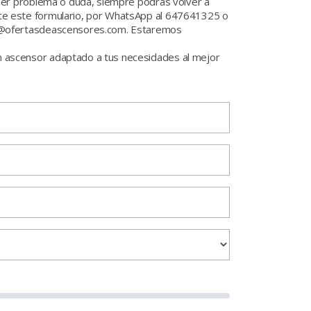
uier problema o duda, siempre podrás volver a
te este formulario, por WhatsApp al 647641325 o
in@ofertasdeascensores.com. Estaremos
 ascensor adaptado a tus necesidades al mejor