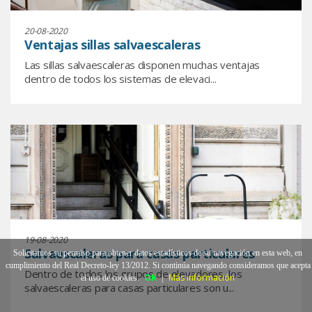
20-08-2020
Ventajas sillas salvaescaleras
Las sillas salvaescaleras disponen muchas ventajas
dentro de todos los sistemas de elevaci...
19-08-2020
Salvaescaleras para casas particulares
Solicitamos su permiso para obtener datos estadísticos de su navegación en esta web, en
cumplimiento del Real Decreto-ley 13/2012. Si continúa navegando consideramos que acepta
Dentro de todos los grupos de elevadores, los
OK
Más información
el uso de cookies.
|
salvaescaleras para casas particulares son u...