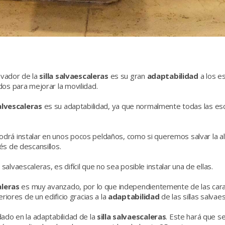
evador de la
silla salvaescaleras
es su gran
adaptabilidad
a los es
dos para mejorar la movilidad.
salvescaleras
es su adaptabilidad, ya que normalmente todas las escal
drá instalar en unos pocos peldaños, como si queremos salvar la al
és de descansillos.
s salvaescaleras, es difícil que no sea posible instalar una de ellas.
aleras
es muy avanzado, por lo que independientemente de las caracte
riores de un edificio gracias a la
adaptabilidad
de las sillas salvae
ado en la adaptabilidad de la
silla salvaescaleras
. Este hará que se