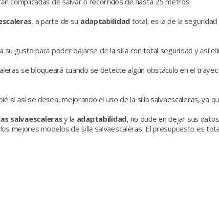
erán complicadas de salvar o recorridos de hasta 25 metros.
aescaleras
, a parte de su
adaptabilidad
total, es la de la seguridad
 a su gusto para poder bajarse de la silla con total seguridad y así el
caleras se bloqueará cuando se detecte algún obstáculo en el trayec
é si así se desea, mejorando el uso de la silla salvaescaleras, ya 
las
salvaescaleras
y la
adaptabilidad
, no dude en dejar sus dato
los mejores modelos de silla salvaescaleras. El presupuesto es tot